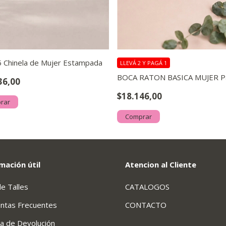
5 Chinela de Mujer Estampada
LLEVÁ 2 Y PAGÁ 1
BOCA RATON BASICA MUJER Pa
36,00
$18.146,00
rar
Comprar
mación útil
Atencion al Cliente
de Talles
CATALOGOS
ntas Frecuentes
CONTACTO
ca de Devolución