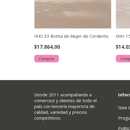
IKKI 33 Botita de Mujer de Corderito
IKKI 1
antufla
$17.864,00
$14.0
Comprar
Comp
Desde 2011 acompañando a
Infor
comercios y clientes de todo el
país con lencería mayorista de
Guia 
calidad, variedad y precios
competitivos.
Pregu
Políti