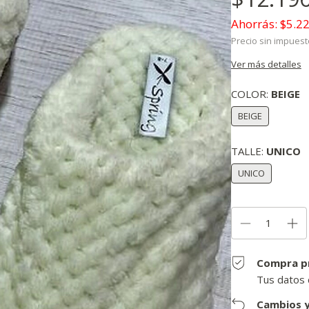
Ahorrás:
$5.2
Precio sin impues
Ver más detalles
COLOR:
BEIGE
BEIGE
TALLE:
UNICO
UNICO
Compra p
Tus datos 
Cambios y