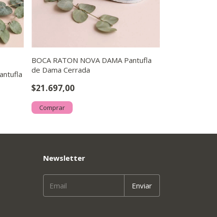
BOCA RATON NOVA DAMA Pantufla
IKKI 17 Pantuf
de Dama Cerrada
ntufla
$14.036,00
$21.697,00
Comprar
Comprar
Newsletter