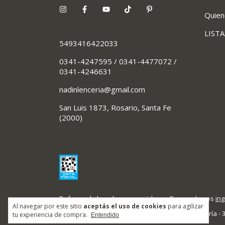
Quie
LIST
5493416422033
0341-4247595 / 0341-4477072 /
0341-4246631
nadinlenceria@gmail.com
San Luis 1873, Rosario, Santa Fe
(2000)
Defensa de las y los consumidores. Para reclamos
ing
Al navegar por este sitio
aceptás el uso de cookies
para agilizar
Copyright Nadin Lencería -
tu experiencia de compra.
Entendido