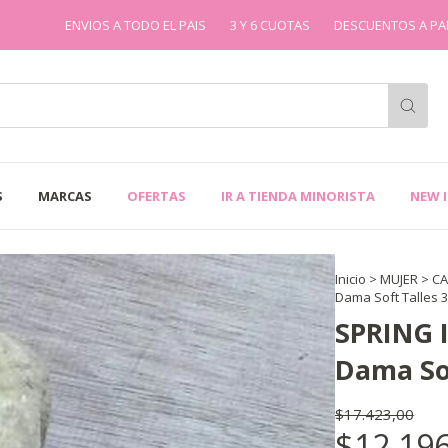
ENVIOS A TODO EL PAIS
3 Y 6 CUOTAS
DESCUENTOS A PARTIR DE LOS
S
MARCAS
OFERTAS
IR A TIENDA MINORISTA
NEW 
Inicio
>
MUJER
>
C
Dama Soft Talles 3
SPRING 
Dama Sof
$17.423,00
$12.196