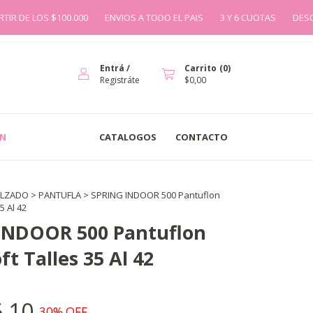
 $100.000
ENVIOS A TODO EL PAIS
3 Y 6 CUOTAS
DESCUENTOS A P
Entrá
/
Carrito
(
0
)
Registráte
$0,00
IN
CATALOGOS
CONTACTO
ALZADO
>
PANTUFLA
>
SPRING INDOOR 500 Pantuflon
5 Al 42
INDOOR 500 Pantuflon
t Talles 35 Al 42
,10
30
% OFF