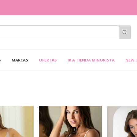
S
MARCAS
OFERTAS
IR A TIENDA MINORISTA
NEW 