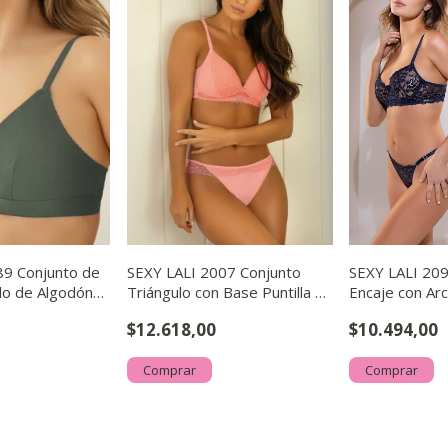
89 Conjunto de
SEXY LALI 2007 Conjunto
SEXY LALI 209
do de Algodón
Triángulo con Base Puntilla y
Encaje con Arc
Microfibra
Colaless
$12.618,00
$10.494,00
Comprar
Comprar