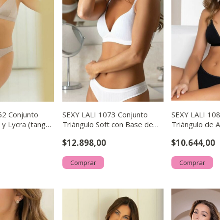
62 Conjunto
SEXY LALI 1073 Conjunto
SEXY LALI 108
 y Lycra (tanga
Triángulo Soft con Base de
Triángulo de 
Morley (cola Less)
(cola Less)
$12.898,00
$10.644,00
Comprar
Comprar