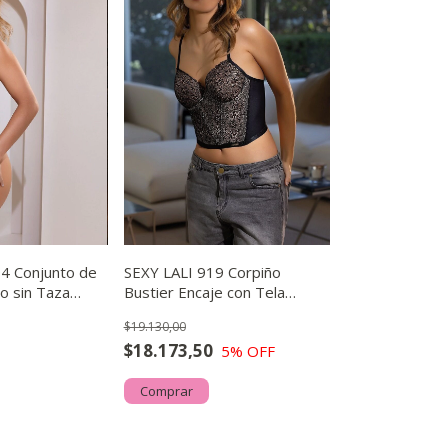
4 Conjunto de
SEXY LALI 919 Corpiño
o sin Taza
Bustier Encaje con Tela
Reforzada
$19.130,00
$18.173,50
5
% OFF
Comprar