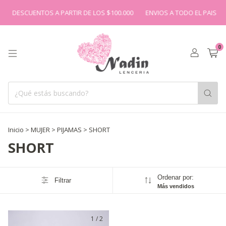
DESCUENTOS A PARTIR DE LOS $100.000
ENVIOS A TODO EL PAIS
0
Inicio
>
MUJER
>
PIJAMAS
>
SHORT
SHORT
Ordenar por:
Filtrar
Más vendidos
1
/
2