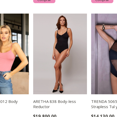
012 Body
ARETHA 838 Body-less
TRENDA 5065
Reductor
Strapless Tul 
Recortes
$19.800,00
$14.130,00