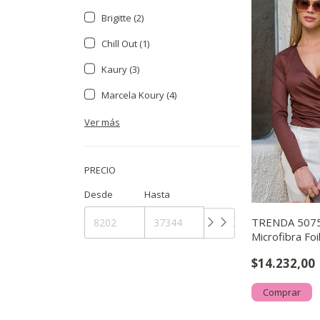
Brigitte (2)
Chill Out (1)
Kaury (3)
Marcela Koury (4)
Ver más
PRECIO
Desde
Hasta
TRENDA 5075
Microfibra Foi
Cruce Drape
$14.232,00
Comprar