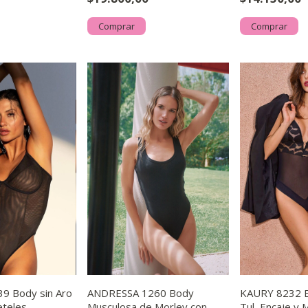
Comprar
Comprar
9 Body sin Aro
ANDRESSA 1260 Body
KAURY 8232 B
eteles
Musculosa de Morley con
Tul, Encaje y 