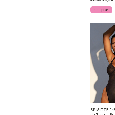
Comprar
BRIGITTE 243
de Tul con Br