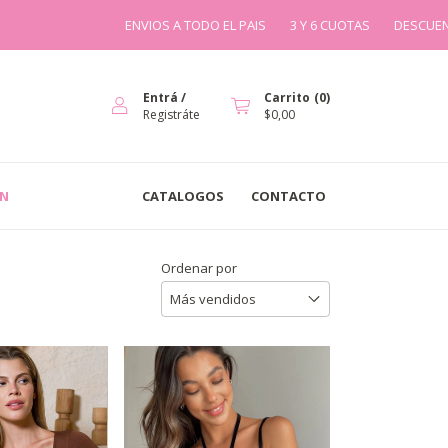
ENVIOS A TODO EL PAIS
3 Y 6 CUOTAS
DESCUENTOS A PARTIR DE LOS
Entrá
/
Carrito
(
0
)
Registráte
$0,00
IN
CATALOGOS
CONTACTO
Ordenar por