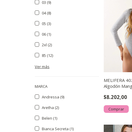
03 (9)
04 (8)
05 (3)
06 (1)
2xl (2)
85 (12)
Ver más
MELIFERA 40
Algodón Mang
MARCA
$8.202,00
Andressa (9)
Aretha (2)
Comprar
Belen (1)
Bianca Secreta (1)