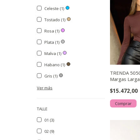
Celeste (1)
Tostado (1)
Rosa (1)
Plata (1)
Malva (1)
Habano (1)
TRENDA 5050
Gris (1)
Margas Largas
Forro
Ver más
$15.472,00
Comprar
TALLE
01 (3)
02 (9)