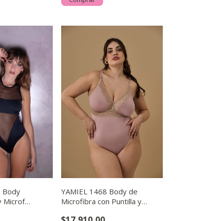
 Body
YAMIEL 1468 Body de
y Microf
Microfibra con Puntilla y
Colaless
$17.910,00