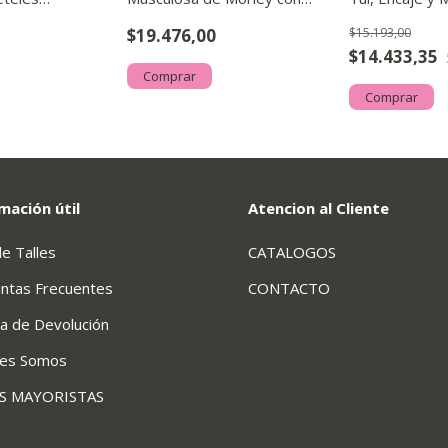
Abertura en Espalda
$19.476,00
$15.193,00
$14.433,35
Comprar
Comprar
mación útil
Atencion al Cliente
de Talles
CATALOGOS
ntas Frecuentes
CONTACTO
ca de Devolución
nes Somos
AS MAYORISTAS