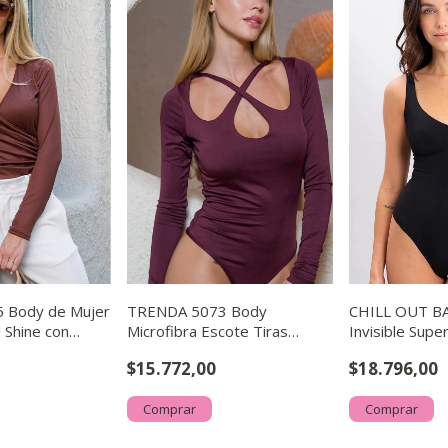
 Body de Mujer
TRENDA 5073 Body
CHILL OUT BA
l Shine con
Microfibra Escote Tiras
Invisible Supe
ado
Cruzadas
$15.772,00
$18.796,00
Comprar
Comprar