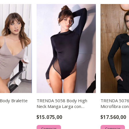
Body Bralette
TRENDA 5058 Body High
TRENDA 5076
Neck Manga Larga con
Microfibra con
Espalda Libre y Tiras Cruza
Herraje Irregu
$15.075,00
$17.560,00
Comprar
Comprar