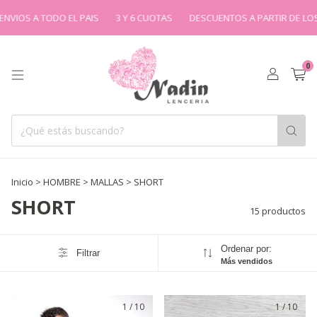
 A TODO EL PAIS
3 Y 6 CUOTAS
DESCUENTOS A PARTIR DE LOS $100.
0
Inicio
>
HOMBRE
>
MALLAS
>
SHORT
SHORT
15 productos
Ordenar por:
Filtrar
Más vendidos
1
/
10
1
/
10