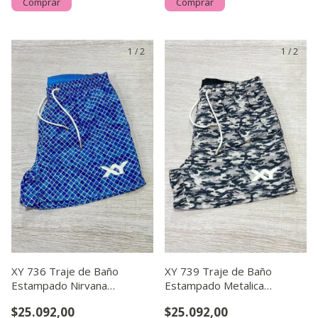
Comprar
Comprar
1
/
2
1
/
2
XY 736 Traje de Baño
XY 739 Traje de Baño
Estampado Nirvana
Estampado Metalica
Suspensor a Tono
Suspensor a Tono
$25.092,00
$25.092,00