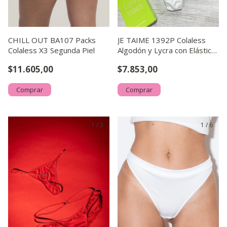
CHILL OUT BA107 Packs
JE TAIME 1392P Colaless
Colaless X3 Segunda Piel
Algodón y Lycra con Elástico
Sublimado
$11.605,00
$7.853,00
Comprar
Comprar
1
/
3
1
/
6