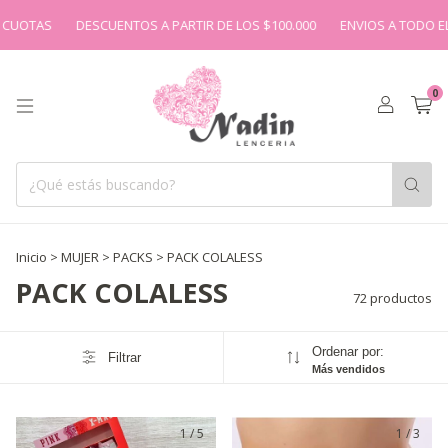
DESCUENTOS A PARTIR DE LOS $100.000
ENVIOS A TODO EL PAIS
3
0
Inicio
>
MUJER
>
PACKS
>
PACK COLALESS
PACK COLALESS
72 productos
Ordenar por:
Filtrar
Más vendidos
1
/
5
1
/
3