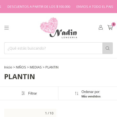
DESCUENTOS A PARTIR DE LOS $100.000
ENVIOS A TODO EL PAIS
0
Inicio
>
NIÑOS
>
MEDIAS
>
PLANTIN
PLANTIN
Ordenar por:
Filtrar
Más vendidos
1
/
10