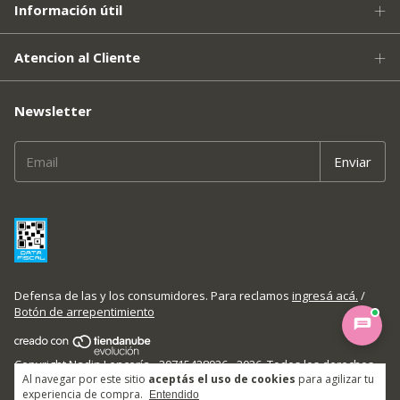
Información útil
Atencion al Cliente
Newsletter
Defensa de las y los consumidores. Para reclamos
ingresá acá.
/
Botón de arrepentimiento
Copyright Nadin Lencería - 30715428926 - 2026. Todos los derechos
Al navegar por este sitio
aceptás el uso de cookies
para agilizar tu
reservados.
experiencia de compra.
Entendido