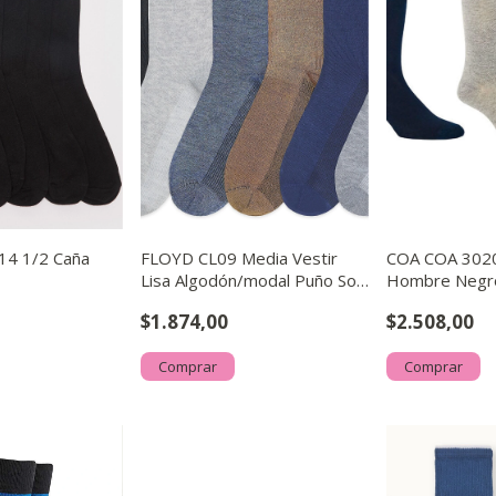
4 1/2 Caña
FLOYD CL09 Media Vestir
COA COA 3020
Lisa Algodón/modal Puño Soft
Hombre Negro,
Colores Surtidos
$1.874,00
$2.508,00
Comprar
Comprar