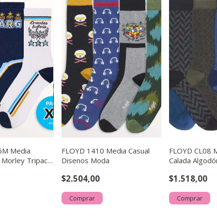
6M Media
FLOYD 1410 Media Casual
FLOYD CL08 M
Morley Tripack
Disenos Moda
Calada Algodó
dial
Colores Surti
$2.504,00
$1.518,00
Comprar
Comprar