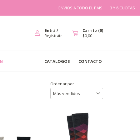
ENVIOS A TODO EL PAIS
3 Y 6 CUOTAS
DESC
Entrá
/
Carrito
(
0
)
Registráte
$0,00
IN
CATALOGOS
CONTACTO
Ordenar por