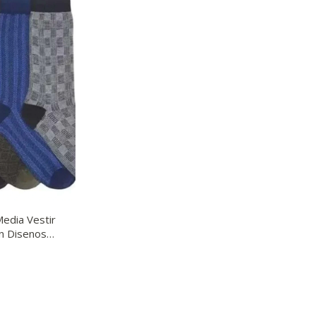
edia Vestir
n Disenos
dos