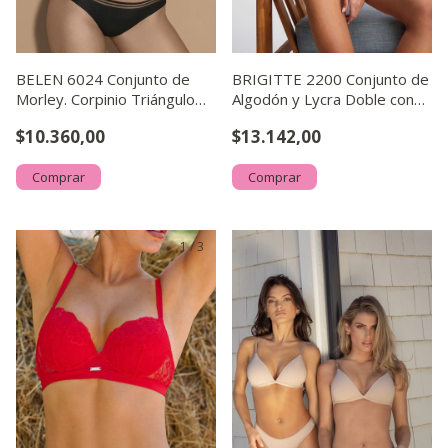
BELEN 6024 Conjunto de
BRIGITTE 2200 Conjunto de
Morley. Corpinio Triángulo
Algodón y Lycra Doble con
Soft sin Push Up con Dije
Elástico Personali
$10.360,00
$13.142,00
Personalizado. Colaless
Comprar
Comprar
1
/
3