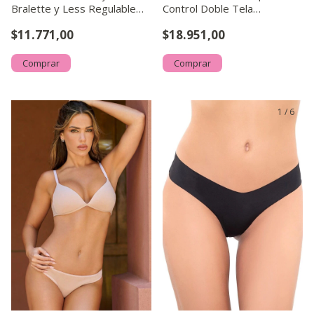
Bralette y Less Regulable
Control Doble Tela
Micro y Puntilla
Microfibra E Interior Algodón
$11.771,00
$18.951,00
Comprar
Comprar
1
/
6