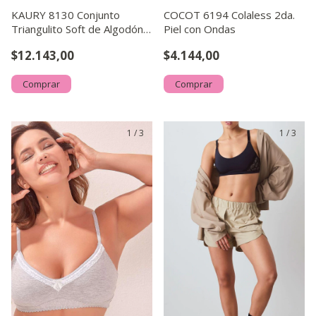
KAURY 8130 Conjunto
COCOT 6194 Colaless 2da.
Triangulito Soft de Algodón
Piel con Ondas
con Cola Less
$12.143,00
$4.144,00
Comprar
Comprar
1
/
3
1
/
3