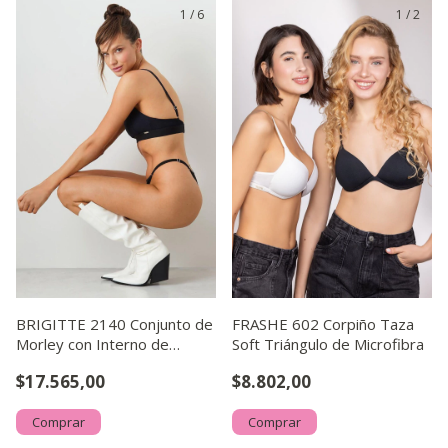
1
/
6
1
/
2
BRIGITTE 2140 Conjunto de
FRASHE 602 Corpiño Taza
Morley con Interno de
Soft Triángulo de Microfibra
Microfibra y Less Regu
$17.565,00
$8.802,00
Comprar
Comprar