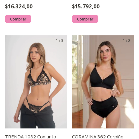
Interno y Less Regula
Doble.
$16.324,00
$15.792,00
Comprar
Comprar
1
/
3
1
/
2
TRENDA 1082 Conjunto
CORAMINA 362 Corpiño