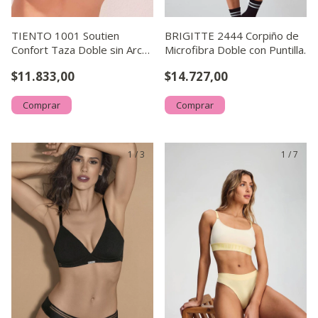
TIENTO 1001 Soutien
BRIGITTE 2444 Corpiño de
Confort Taza Doble sin Arco
Microfibra Doble con Puntilla.
de Algodón Lycra® y Pu
$11.833,00
$14.727,00
Comprar
Comprar
1
/
3
1
/
7