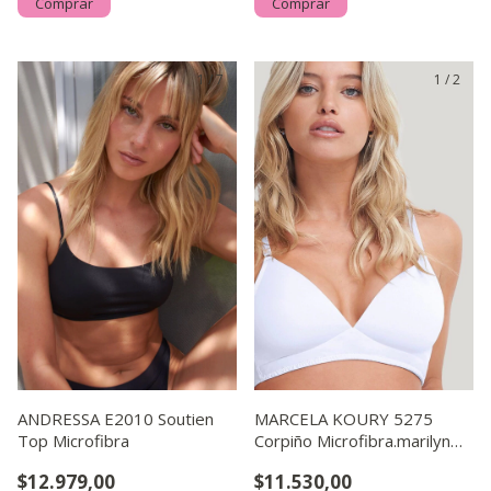
Comprar
Comprar
1
/
7
1
/
2
ANDRESSA E2010 Soutien
MARCELA KOURY 5275
Top Microfibra
Corpiño Microfibra.marilyn
Sinrelleno con Bretel de
$12.979,00
$11.530,00