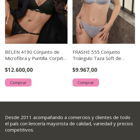
BELEN 4190 Conjunto de
FRASHE 555 Conjunto
Microfibra y Puntilla. Corpiño
Triángulo Taza Soft de
Triángulo Soft sin Push Up
Morley con Colaless
$12.600,00
$9.967,00
con Dije Personaliz
Comprar
Comprar
Desde 2011 acompañando a comercios y clientes de todo
el país con lencería mayorista de calidad, variedad y precios
competitivos.