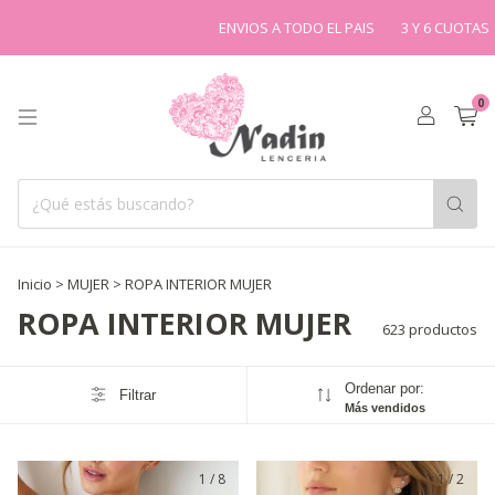
ENVIOS A TODO EL PAIS
3 Y 6 CUOTAS
DESCUENT
0
Inicio
>
MUJER
>
ROPA INTERIOR MUJER
ROPA INTERIOR MUJER
623 productos
Ordenar por:
Filtrar
Más vendidos
1
/
8
1
/
2