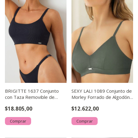
BRIGITTE 1637 Conjunto
SEXY LALI 1089 Conjunto de
con Taza Removible de
Morley Forrado de Algodón
Morley con Interno de Mic
Regulable
$18.805,00
$12.622,00
Comprar
Comprar