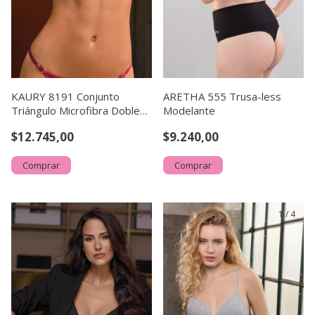
KAURY 8191 Conjunto
ARETHA 555 Trusa-less
Triángulo Microfibra Doble
Modelante
Tela con Premoldeado Co
$12.745,00
$9.240,00
Comprar
Comprar
1
/
5
1
/
4