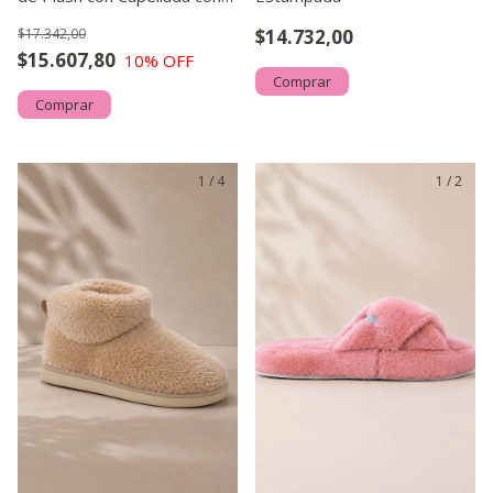
Costura Peletera
$17.342,00
$14.732,00
$15.607,80
10
% OFF
Comprar
Comprar
1
/
4
1
/
2