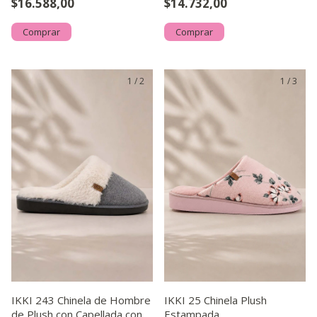
$16.588,00
$14.732,00
Comprar
Comprar
1
/
2
1
/
3
IKKI 243 Chinela de Hombre
IKKI 25 Chinela Plush
de Plush con Capellada con
Estampada