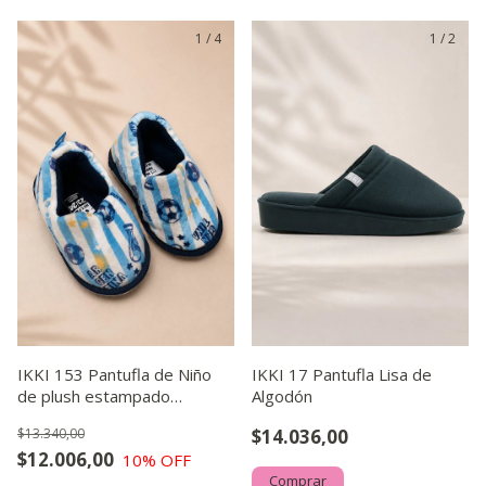
1
/
4
1
/
2
IKKI 153 Pantufla de Niño
IKKI 17 Pantufla Lisa de
de plush estampado
Algodón
Argentina
$13.340,00
$14.036,00
$12.006,00
10
% OFF
Comprar