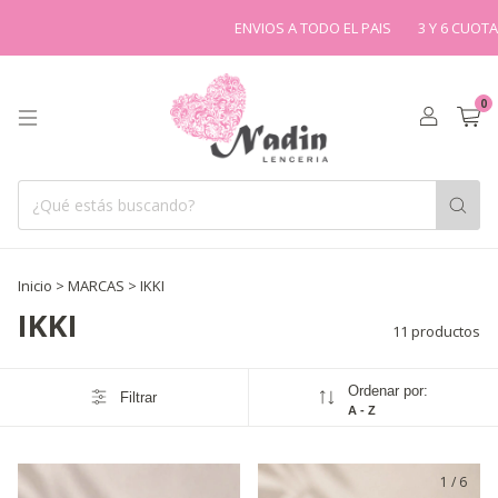
ENVIOS A TODO EL PAIS
3 Y 6 CUOTAS
DE
0
Inicio
>
MARCAS
>
IKKI
IKKI
11 productos
Ordenar por:
Filtrar
A - Z
1
/
6