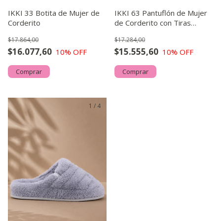
IKKI 33 Botita de Mujer de
IKKI 63 Pantuflón de Mujer
Corderito
de Corderito con Tiras
Cruzadas Relleno Fir
$17.864,00
$17.284,00
$16.077,60
$15.555,60
10
% OFF
10
% OFF
Comprar
Comprar
1
/
4