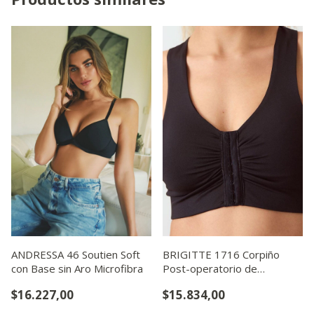
ANDRESSA 46 Soutien Soft
BRIGITTE 1716 Corpiño
con Base sin Aro Microfibra
Post-operatorio de
Microfibra con Algodón
$16.227,00
$15.834,00
Intern