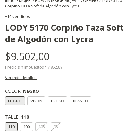
Inicio
>
MUJER
>
ROPA INTERIOR MUJER
>
CORPIÑO
>
LODY 5170
Corpiño Taza Soft de Algodón con Lycra
+10 vendidos
LODY 5170 Corpiño Taza Soft
de Algodón con Lycra
$9.502,00
Precio sin impuestos
$7.852,89
Ver más detalles
COLOR:
NEGRO
NEGRO
VISON
HUESO
BLANCO
TALLE:
110
110
100
105
95