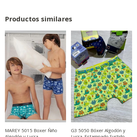
Productos similares
MAREY 5015 Boxer Ñiño
G3 5050 Bóxer Algodón y
Algodón y Lycra
Lycra. Estampado Surtido