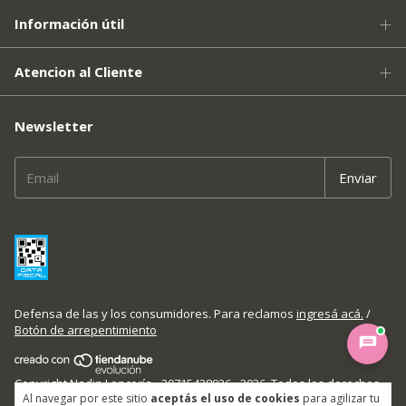
Información útil
Atencion al Cliente
Newsletter
Defensa de las y los consumidores. Para reclamos
ingresá acá.
/
Botón de arrepentimiento
Copyright Nadin Lencería - 30715428926 - 2026. Todos los derechos
Al navegar por este sitio
aceptás el uso de cookies
para agilizar tu
reservados.